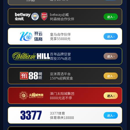
2025-10-13
与消费升级双答卷
深挖不良资产价值 实现
超额投资收益
2025-10-11
广州老字号品牌9月热点
盘点
2025-10-01