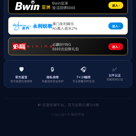
月满新屿，双店同庆 | 中
秋邻里欢聚，新篇盛启
2025-09-30
bv伟德官网开展中秋国
庆安全生产专项督查
2025-09-30